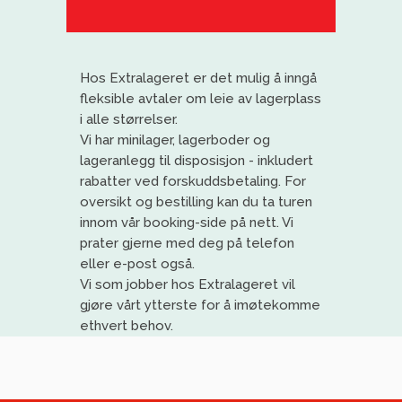
Hos
Extralageret
er det mulig å inngå
fleksible avtaler om leie av lagerplass
i alle størrelser.
Vi har
minilager
, lagerboder og
lageranlegg til disposisjon
- inkludert
rabatter ved forskuddsbetaling
. For
oversikt og bestilling kan du ta turen
innom vår booking-side på nett. Vi
prat
er gjerne med deg på telefon
eller e-post også.
Vi
som jobber
h
os
Extralageret
vil
gjøre vårt ytterste for å imøtekomme
ethvert behov
.