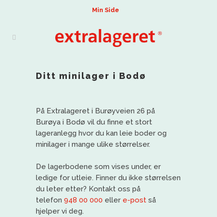
Min Side
Ditt minilager i Bodø
På Extralageret i Burøyveien 26 på
Burøya i Bodø vil du finne et stort
lageranlegg hvor du kan leie boder og
minilager i mange ulike størrelser.
De lagerbodene som vises under, er
ledige for utleie. Finner du ikke størrelsen
du leter etter? Kontakt oss på
telefon
948 00 000
eller
e-post
så
hjelper vi deg.