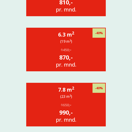
810,-
pr. mnd.
2
-40%
6.3 m
3
(19 m
)
1450,-
870,-
pr. mnd.
2
-40%
7.8 m
3
(23 m
)
1650,-
990,-
pr. mnd.