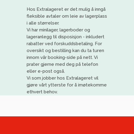
Hos
Extralageret
er det mulig å inngå
fleksible avtaler om leie av lagerplass
i alle størrelser.
Vi har
minilager
, lagerboder og
lageranlegg til disposisjon
- inkludert
rabatter ved forskuddsbetaling
. For
oversikt og bestilling kan du ta turen
innom vår booking-side på nett. Vi
prat
er gjerne med deg på telefon
eller e-post også.
Vi
som jobber
h
os
Extralageret
vil
gjøre vårt ytterste for å imøtekomme
ethvert behov
.