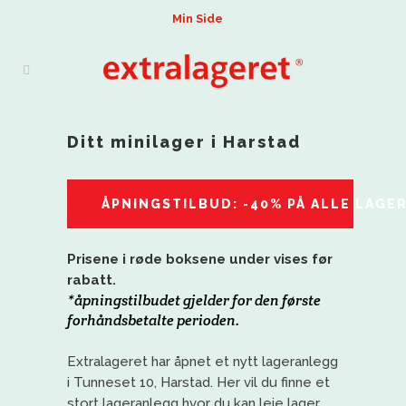
Min Side
Ditt minilager i Harstad
ÅPNINGSTILBUD: -40% PÅ ALLE LAGE
Prisene i røde boksene under vises før
rabatt.
*åpningstilbudet gjelder for den første
forhåndsbetalte perioden.
Extralageret har åpnet et nytt lageranlegg
i Tunneset 10, Harstad. Her vil du finne et
stort lageranlegg hvor du kan leie lager