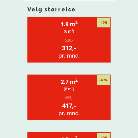
Velg størrelse
2
-40%
1.9 m
3
(6 m
)
520,-
312,-
pr. mnd.
2
-40%
2.7 m
3
(8 m
)
695,-
417,-
pr. mnd.
2
-40%