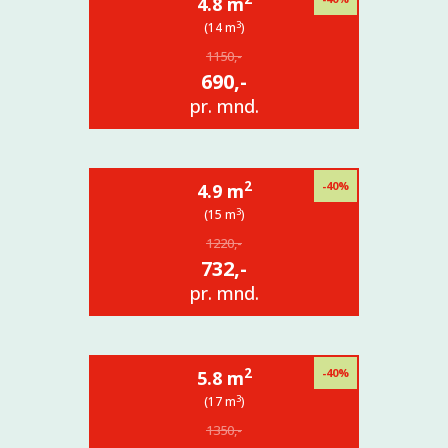
4.8 m
3
(14 m
)
1150,-
690,-
pr. mnd.
2
-40%
4.9 m
3
(15 m
)
1220,-
732,-
pr. mnd.
2
-40%
5.8 m
3
(17 m
)
1350,-