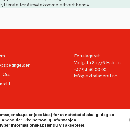
rt ytterste for å imøtekomme
ethvert behov
.
em
Extralageret
Violgata 8 1776 Halden
øpsbetingelser
+47 94 80 00 00
 Oss
info@extralageret.no
ntakt
rmasjonskapsler (cookies) for at nettstedet skal gi deg en
inneholder ikke personlig informasjon.
Copyright 2025 Extralageret AS |
Nettbutikk av GP Marked
 typer informasjonskapsler du vil akseptere.