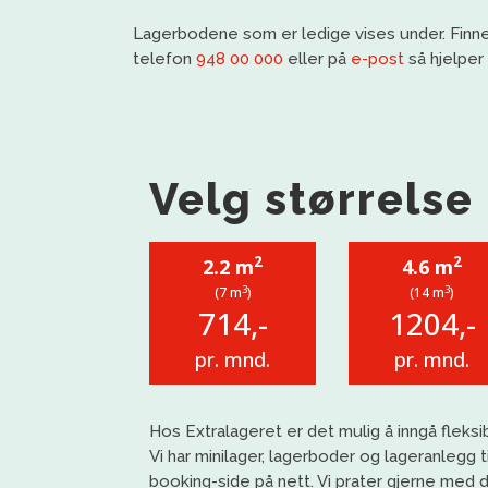
Lagerbodene som er ledige vises under. Finner
telefon
948 00 000
eller på
e-post
så hjelper 
Velg størrelse
2
2
2.2 m
4.6 m
3
3
(7 m
)
(14 m
)
714,-
1204,-
pr. mnd.
pr. mnd.
Hos
Extralageret
er det mulig å inngå fleksib
Vi har
minilager
, lagerboder og lageranlegg ti
booking-side på nett. Vi prat
er gjerne med d