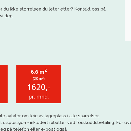
 du ikke størrelsen du leter etter? Kontakt oss på
vi deg.
2
6.6 m
3
(20 m
)
1620,-
pr. mnd.
le avtaler om leie av lagerplass i alle størrelser.
l disposisjon
- inkludert rabatter ved forskuddsbetaling
. For ov
eg på telefon eller e-post også.