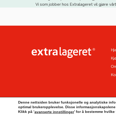
Vi
som jobber
h
os
Extralageret
vil gjøre vå
Hj
Kj
Om
Ko
Denne nettsiden bruker funksjonelle og analytiske info
optimal brukeropplevelse. Disse informasjonskapslene 
Klikk på ‘
’ for å bestemme hvilke
avanserte innstillinger