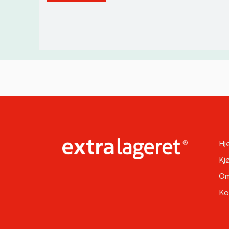
Hj
Kj
Om
Ko