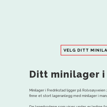
VELG DITT MINIL
Ditt minilager 
Minilager i Fredrikstad ligger på Rolvsøyveien
finne et stort lageranlegg med minilager i mang
De lagerbodene som vises under, er ledige for 