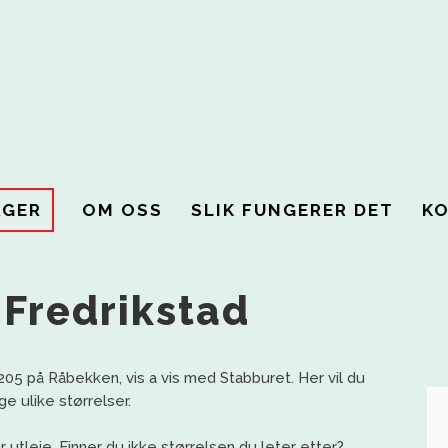
AGER
OM OSS
SLIK FUNGERER DET
K
i Fredrikstad
 205 på Råbekken, vis a vis med Stabburet. Her vil du
e ulike størrelser.
utleie. Finner du ikke størrelsen du leter etter?