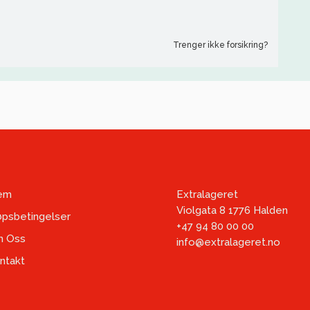
Trenger ikke forsikring?
em
Extralageret
Violgata 8 1776 Halden
øpsbetingelser
+47 94 80 00 00
 Oss
info@extralageret.no
ntakt