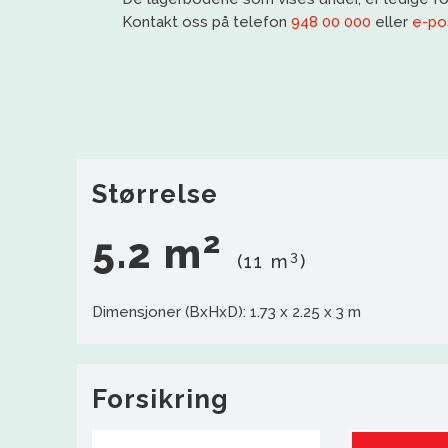
Kontakt oss på telefon
948 00 000
eller
e-po
Størrelse
2
5.2 m
3
(11 m
)
Dimensjoner (BxHxD): 1.73 x 2.25 x 3 m
Forsikring