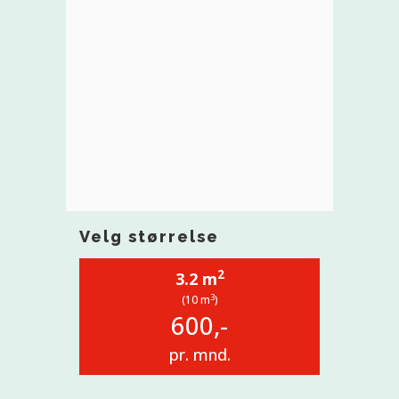
Velg størrelse
2
3.2 m
3
(10 m
)
600,-
pr. mnd.