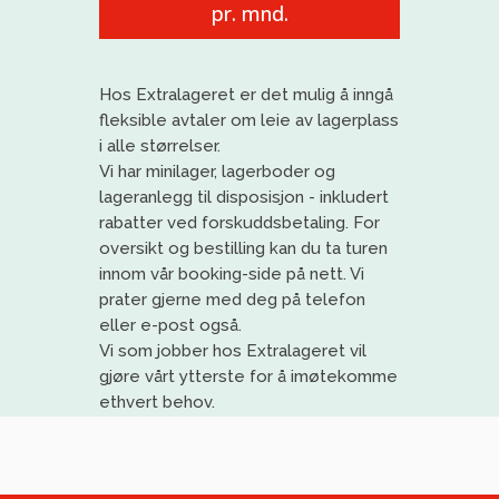
pr. mnd.
Hos
Extralageret
er det mulig å inngå
fleksible avtaler om leie av lagerplass
i alle størrelser.
Vi har
minilager
, lagerboder og
lageranlegg til disposisjon
- inkludert
rabatter ved forskuddsbetaling
. For
oversikt og bestilling kan du ta turen
innom vår booking-side på nett. Vi
prat
er gjerne med deg på telefon
eller e-post også.
Vi
som jobber
h
os
Extralageret
vil
gjøre vårt ytterste for å imøtekomme
ethvert behov
.