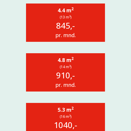
2
4.4 m
3
(13 m
)
845,-
pr. mnd.
2
4.8 m
3
(14 m
)
910,-
pr. mnd.
2
5.3 m
3
(16 m
)
1040,-