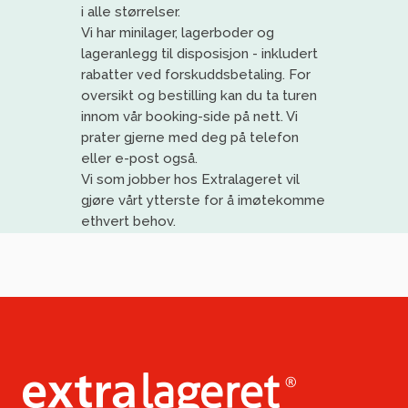
i alle størrelser.
Vi har
minilager
, lagerboder og
lageranlegg til disposisjon
- inkludert
rabatter ved forskuddsbetaling
. For
oversikt og bestilling kan du ta turen
innom vår booking-side på nett. Vi
prat
er gjerne med deg på telefon
eller e-post også.
Vi
som jobber
h
os
Extralageret
vil
gjøre vårt ytterste for å imøtekomme
ethvert behov
.