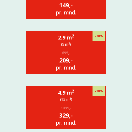
149,-
pr. mnd.
2
-70%
2.9 m
3
(9 m
)
695,-
209,-
pr. mnd.
2
-70%
4.9 m
3
(15 m
)
1095,-
329,-
pr. mnd.