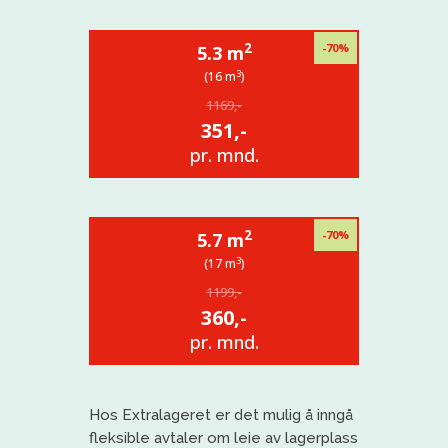
2
-70%
5.3 m
3
(16 m
)
1169,-
351,-
pr. mnd.
2
-70%
5.7 m
3
(17 m
)
1199,-
360,-
pr. mnd.
Hos
Extralageret
er det mulig å inngå
fleksible avtaler om leie av lagerplass