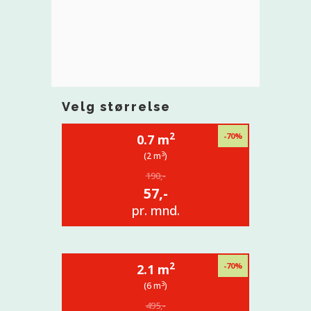
Velg størrelse
2
-70%
0.7 m
3
(2 m
)
190,-
57,-
pr. mnd.
2
-70%
2.1 m
3
(6 m
)
495,-