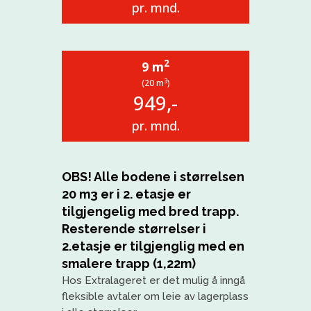
pr. mnd.
2
9 m
3
(20 m
)
949,-
pr. mnd.
OBS! Alle bodene i størrelsen
20 m3 er i 2. etasje er
tilgjengelig med bred trapp.
Resterende størrelser i
2.etasje er tilgjenglig med en
smalere trapp (1,22m)
Hos
Extralageret
er det mulig å inngå
fleksible avtaler om leie av lagerplass