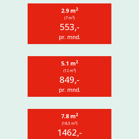
2
2.9 m
3
(7 m
)
553,-
pr. mnd.
2
5.1 m
3
(12 m
)
849,-
pr. mnd.
2
7.8 m
3
(18.5 m
)
1462,-