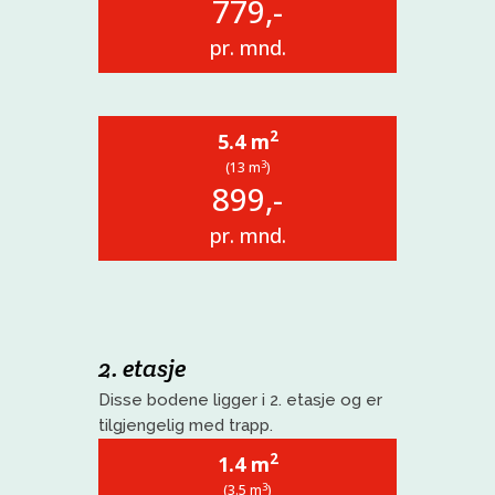
779,-
pr. mnd.
2
5.4 m
3
(13 m
)
899,-
pr. mnd.
2. etasje
Disse bodene ligger i 2. etasje og er
tilgjengelig med trapp.
2
1.4 m
3
(3.5 m
)