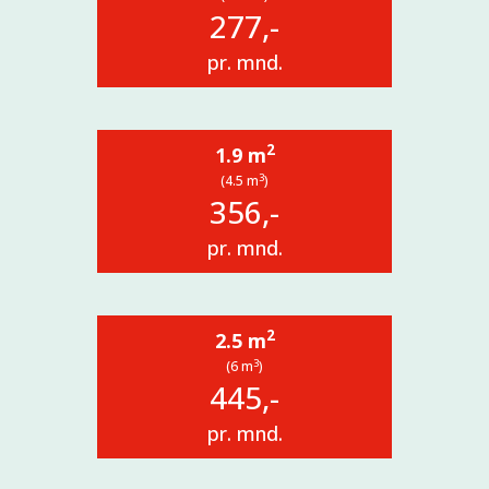
277,-
pr. mnd.
2
1.9 m
3
(4.5 m
)
356,-
pr. mnd.
2
2.5 m
3
(6 m
)
445,-
pr. mnd.