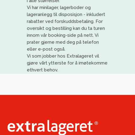
i alle størrelser.
Vi har
minilager
, lagerboder og
lageranlegg til disposisjon
- inkludert
rabatter ved forskuddsbetaling
. For
oversikt og bestilling kan du ta turen
innom vår booking-side på nett. Vi
prat
er gjerne med deg på telefon
eller e-post også.
Vi
som jobber
h
os
Extralageret
vil
gjøre vårt ytterste for å imøtekomme
ethvert behov
.