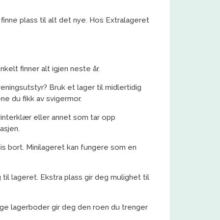
finne plass til alt det nye. Hos Extralageret
kelt finner alt igjen neste år.
eningsutstyr? Bruk et lager til midlertidig
e du fikk av svigermor.
vinterklær eller annet som tar opp
asjen.
 gis bort. Minilageret kan fungere som en
il lageret. Ekstra plass gir deg mulighet til
elige lagerboder gir deg den roen du trenger