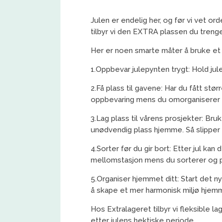
Julen er endelig her, og før vi vet or
tilbyr vi den EXTRA plassen du trenge
Her er noen smarte måter å bruke et E
1.Oppbevar julepynten trygt: Hold julet
2.Få plass til gavene: Har du fått stø
oppbevaring mens du omorganiserer hu
3.Lag plass til vårens prosjekter: Bru
unødvendig plass hjemme. Så slipper 
4.Sorter før du gir bort: Etter jul ka
mellomstasjon mens du sorterer og p
5.Organiser hjemmet ditt: Start det ny
å skape et mer harmonisk miljø hjem
Hos Extralageret tilbyr vi fleksible l
etter julens hektiske periode.