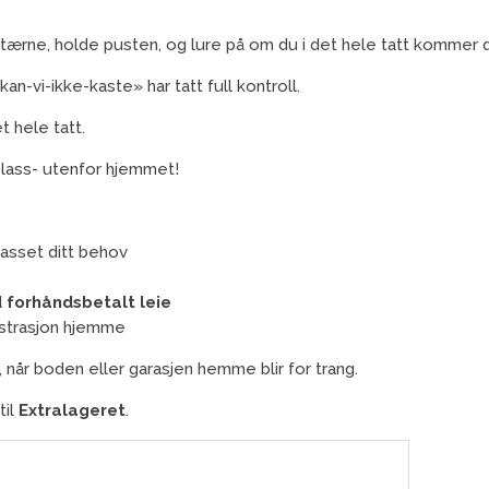
 tærne, holde pusten, og lure på om du i det hele tatt kommer d
kan-vi-ikke-kaste» har tatt full kontroll.
t hele tatt.
a plass- utenfor hjemmet!
lpasset ditt behov
d forhåndsbetalt leie
ustrasjon hjemme
, når boden eller garasjen hemme blir for trang.
til
Extralageret
.