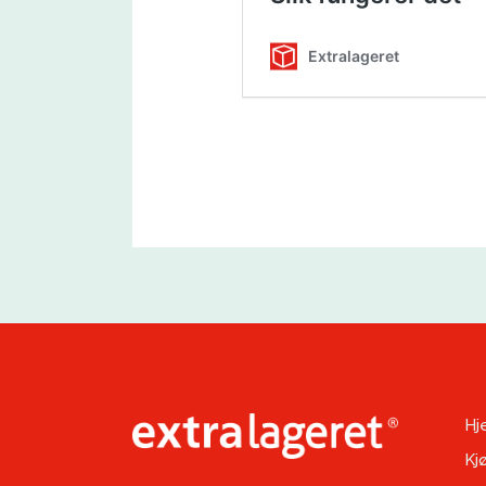
Hj
Kj