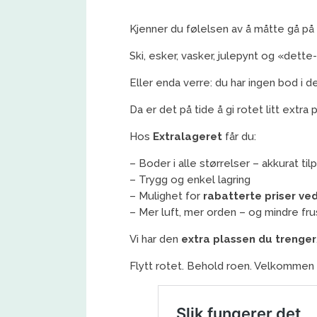
Kjenner du følelsen av å måtte gå på
Ski, esker, vasker, julepynt og «dette-
Eller enda verre: du har ingen bod i de
Da er det på tide å gi rotet litt extr
Hos
Extralageret
får du:
– Boder i alle størrelser – akkurat ti
– Trygg og enkel lagring
– Mulighet for
rabatterte priser ve
– Mer luft, mer orden – og mindre fr
Vi har den
extra plassen du trenger
Flytt rotet. Behold roen. Velkommen 