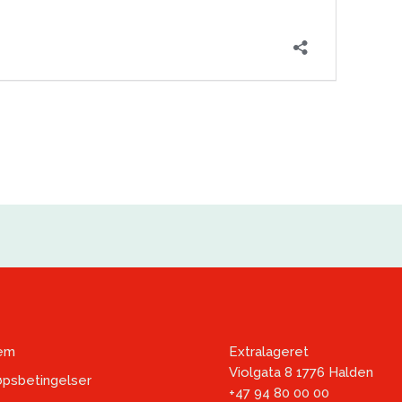
em
Extralageret
Violgata 8 1776 Halden
øpsbetingelser
+47 94 80 00 00