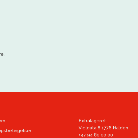
e.
em
Extralageret
Violgata 8 1776 Halden
øpsbetingelser
+47 94 80 00 00