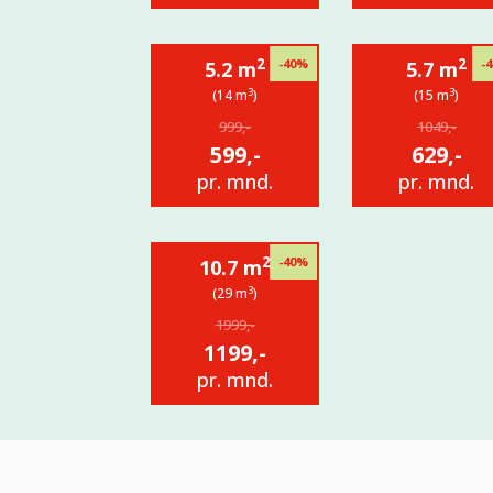
2
2
-40%
-
5.2 m
5.7 m
3
3
(14 m
)
(15 m
)
999,-
1049,-
599,-
629,-
pr. mnd.
pr. mnd.
2
-40%
10.7 m
3
(29 m
)
1999,-
1199,-
pr. mnd.