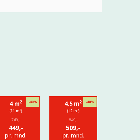
2
2
-40%
-40%
4 m
4.5 m
3
3
(11 m
)
(12 m
)
749,-
849,-
449,-
509,-
pr. mnd.
pr. mnd.