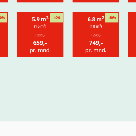
2
2
40%
-40%
-40%
5.9 m
6.8 m
3
3
(16 m
)
(18 m
)
1099,-
1249,-
659,-
749,-
pr. mnd.
pr. mnd.