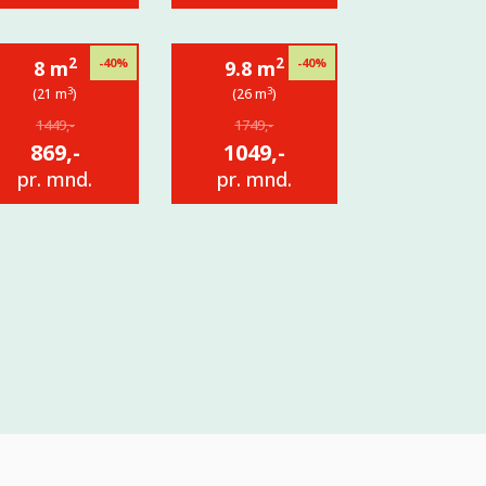
2
2
-40%
-40%
8 m
9.8 m
3
3
(21 m
)
(26 m
)
1449,-
1749,-
869,-
1049,-
pr. mnd.
pr. mnd.