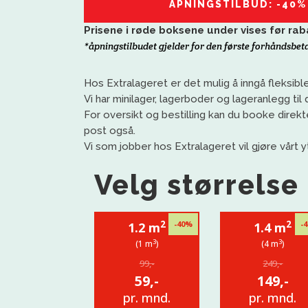
ÅPNINGSTILBUD: -40%
Prisene i røde boksene under vises før rab
*åpningstilbudet gjelder for den første forhåndsbet
Hos
Extralageret
er det mulig å inngå fleksible
Vi har
minilager
, lagerboder og lageranlegg til 
For oversikt og bestilling kan du booke direkte
post også.
Vi
som jobber
h
os
Extralageret
vil gjøre vårt
Velg størrelse
2
2
-40%
-
1.2 m
1.4 m
3
3
(1 m
)
(4 m
)
99,-
249,-
59,-
149,-
pr. mnd.
pr. mnd.