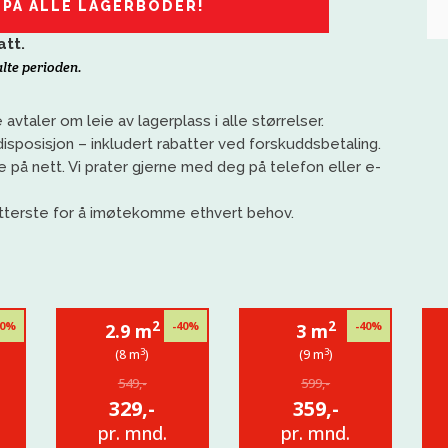
 PÅ ALLE LAGERBODER!
att.
alte perioden.
 avtaler om leie av lagerplass i alle størrelser.
disposisjon
– inkludert rabatter ved forskuddsbetaling
.
 på nett. Vi prat
er gjerne med deg på telefon eller e-
 ytterste for å imøtekomme
ethvert behov
.
2
2
40%
-40%
-40%
2.9 m
3 m
3
3
(8 m
)
(9 m
)
549,-
599,-
329,-
359,-
pr. mnd.
pr. mnd.