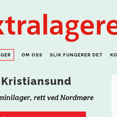
AGER
OM OSS
SLIK FUNGERER DET
K
i Kristiansund
minilager, rett ved Nordmøre