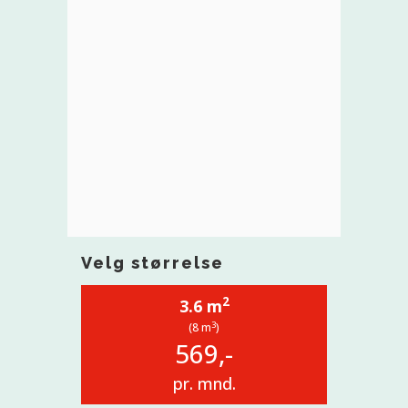
Velg størrelse
2
3.6 m
3
(8 m
)
569,-
pr. mnd.