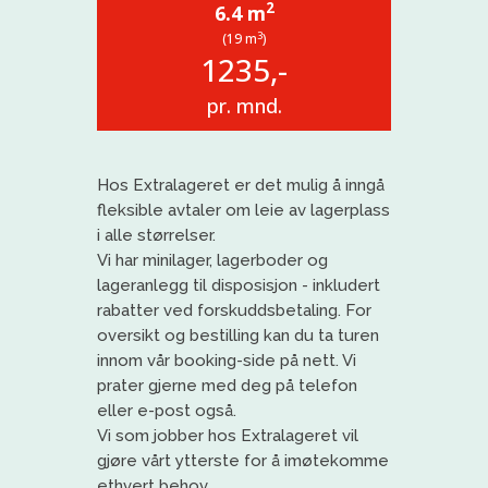
2
6.4 m
3
(19 m
)
1235,-
pr. mnd.
Hos
Extralageret
er det mulig å inngå
fleksible avtaler om leie av lagerplass
i alle størrelser.
Vi har
minilager
, lagerboder og
lageranlegg til disposisjon
- inkludert
rabatter ved forskuddsbetaling
. For
oversikt og bestilling kan du ta turen
innom vår booking-side på nett. Vi
prat
er gjerne med deg på telefon
eller e-post også.
Vi
som jobber
h
os
Extralageret
vil
gjøre vårt ytterste for å imøtekomme
ethvert behov
.