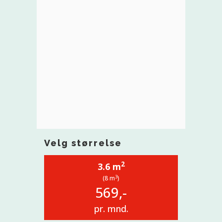
Velg størrelse
2
3.6 m
3
(8 m
)
569,-
pr. mnd.