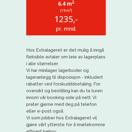
2
6.4 m
3
(19 m
)
1235,-
pr. mnd.
Hos
Extralageret
er det mulig å inngå
fleksible avtaler om leie av lagerplass
i alle størrelser.
Vi har
minilager
, lagerboder og
lageranlegg til disposisjon
- inkludert
rabatter ved forskuddsbetaling
. For
oversikt og bestilling kan du ta turen
innom vår booking-side på nett. Vi
prat
er gjerne med deg på telefon
eller e-post også.
Vi
som jobber
h
os
Extralageret
vil
gjøre vårt ytterste for å imøtekomme
ethvert behov
.