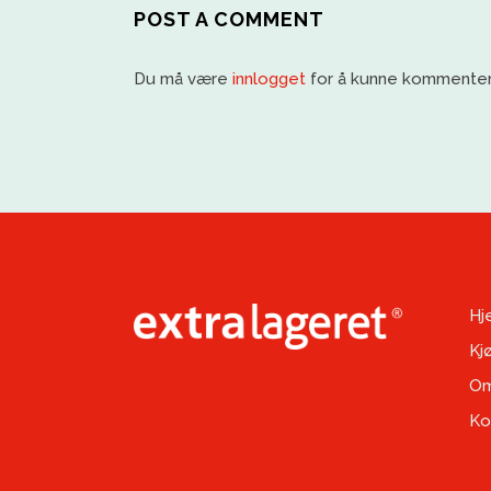
POST A COMMENT
Du må være
innlogget
for å kunne kommenter
Hj
Kj
Om
Ko