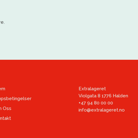
e.
em
Extralageret
Violgata 8 1776 Halden
øpsbetingelser
+47 94 80 00 00
 Oss
info@extralageret.no
ntakt